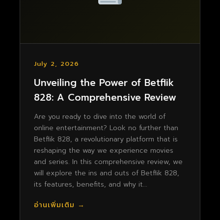
July 2, 2026
Unveiling the Power of Betflik
828: A Comprehensive Review
Are you ready to dive into the world of
online entertainment? Look no further than
Betflik 828, a revolutionary platform that is
reshaping the way we experience movies
and series. In this comprehensive review, we
will explore the ins and outs of Betflik 828,
its features, benefits, and why it...
อ่านเพิ่มเติม →