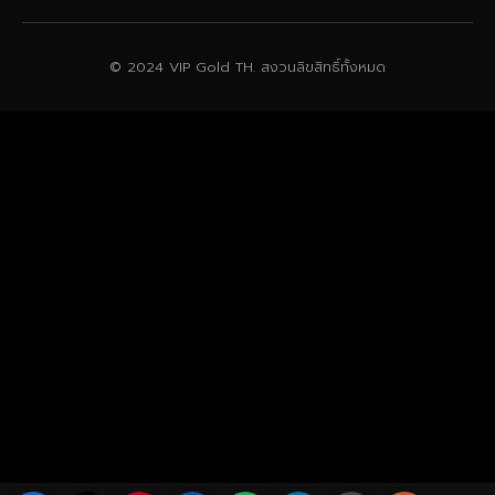
© 2024 VIP Gold TH. สงวนลิขสิทธิ์ทั้งหมด