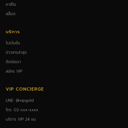
คาสิโน
สล็อต
บริการ
โปรโมชั่น
ข่าวสารล่าสุด
ติดต่อเรา
สมัคร VIP
VIP CONCIERGE
LINE: @vipgold
โทร: 02-xxx-xxxx
บริการ VIP 24 ชม.