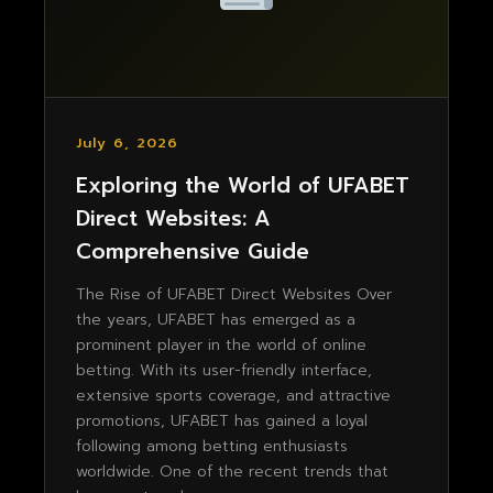
July 6, 2026
Exploring the World of UFABET
Direct Websites: A
Comprehensive Guide
The Rise of UFABET Direct Websites Over
the years, UFABET has emerged as a
prominent player in the world of online
betting. With its user-friendly interface,
extensive sports coverage, and attractive
promotions, UFABET has gained a loyal
following among betting enthusiasts
worldwide. One of the recent trends that