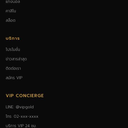
แทงบอล
คาสิโน
สล็อต
บริการ
โปรโมชั่น
ข่าวสารล่าสุด
ติดต่อเรา
สมัคร VIP
VIP CONCIERGE
LINE: @vipgold
โทร: 02-xxx-xxxx
บริการ VIP 24 ชม.