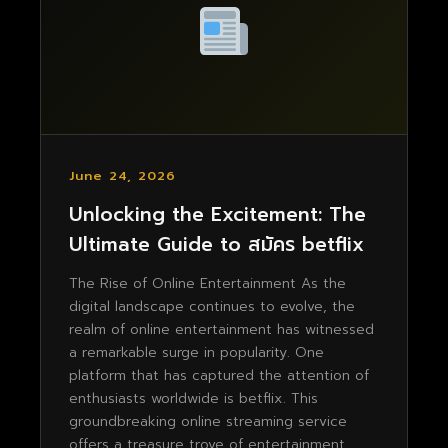
June 24, 2026
Unlocking the Excitement: The
Ultimate Guide to สมัคร betflix
The Rise of Online Entertainment As the
digital landscape continues to evolve, the
realm of online entertainment has witnessed
a remarkable surge in popularity. One
platform that has captured the attention of
enthusiasts worldwide is betflix. This
groundbreaking online streaming service
offers a treasure trove of entertainment