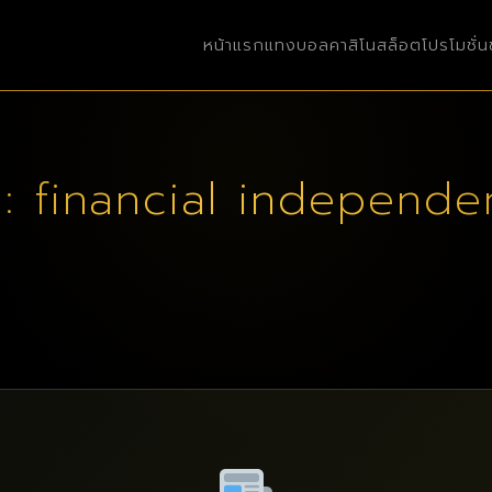
หน้าแรก
แทงบอล
คาสิโน
สล็อต
โปรโมชั่น
g:
financial independ