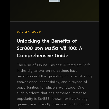
July 27, 2026
Unlocking the Benefits of
Scr888 แจก เครดิต ฟรี 100: A
Comprehensive Guide
The Rise of Online Casinos: A Paradigm Shift
In the digital era, online casinos have
revolutionized the gambling industry, offering
convenience, accessibility, and a myriad of
opportunities for players worldwide. One
such platform that has garnered immense
popularity is Scr888, known for its exciting
games, user-friendly interface, and lucrative