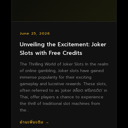
June 25, 2026
Unveiling the Excitement: Joker
Slots with Free Credits
The Thrilling World of Joker Slots In the realm
of online gambling, Joker slots have gained
immense popularity for their exciting
gameplay and lucrative rewards. These slots,
often referred to as ‘joker สล็อต ฟรีเครดิต’ in
Thai, offer players a chance to experience
the thrill of traditional slot machines from
the...
อ่านเพิ่มเติม →