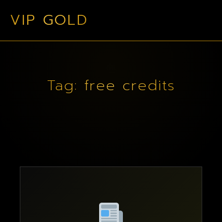
VIP GOLD
Tag:
free credits