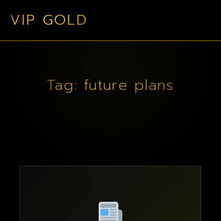
VIP GOLD
Tag:
future plans