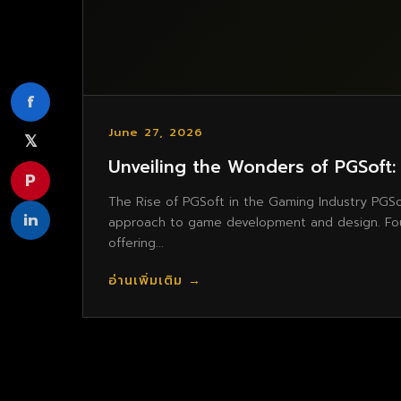
f
June 27, 2026
𝕏
Unveiling the Wonders of PGSoft
P
The Rise of PGSoft in the Gaming Industry PGSo
in
approach to game development and design. Foun
offering...
อ่านเพิ่มเติม →