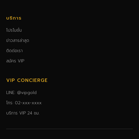
บริการ
โปรโมชั่น
ข่าวสารล่าสุด
ติดต่อเรา
สมัคร VIP
VIP CONCIERGE
LINE: @vipgold
โทร: 02-xxx-xxxx
บริการ VIP 24 ชม.