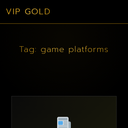
VIP GOLD
Tag:
game platforms