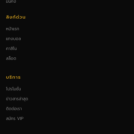
มั่นคง
ลิงก์ด่วน
หน้าแรก
แทงบอล
คาสิโน
สล็อต
บริการ
โปรโมชั่น
ข่าวสารล่าสุด
ติดต่อเรา
สมัคร VIP