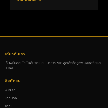
เกี่ยวกับเรา
เว็บพนันออนไลน์ระดับพรีเมียม บริการ VIP สุดเอ็กซ์คลูซีฟ ปลอดภัยและ
มั่นคง
ลิงก์ด่วน
หน้าแรก
แทงบอล
คาสิโน