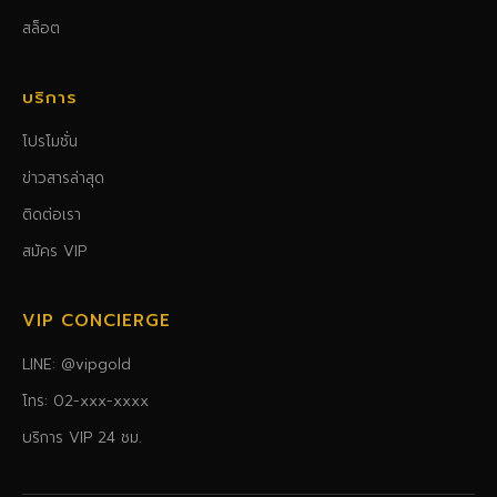
สล็อต
บริการ
โปรโมชั่น
ข่าวสารล่าสุด
ติดต่อเรา
สมัคร VIP
VIP CONCIERGE
LINE: @vipgold
โทร: 02-xxx-xxxx
บริการ VIP 24 ชม.