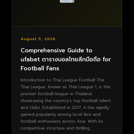
August 5, 2026
Comprehensive Guide to
ufabet ตารางบอลไทยลีกมือถือ for
Football Fans
Introduction to Thai League Football The
Thai League, known as Thai League 1, is the
premier football league in Thailand,
showcasing the country’s top football talent
and clubs. Established in 2017, it has rapidly
gained popularity among local fans and
football enthusiasts across Asia. With its
competitive structure and thrilling...