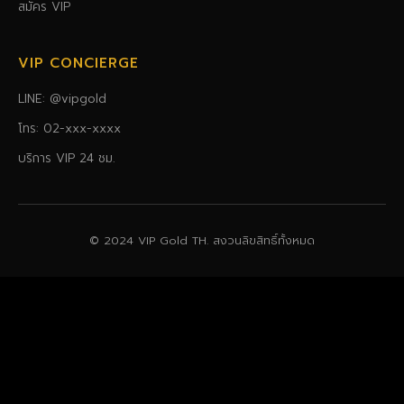
สมัคร VIP
VIP CONCIERGE
LINE: @vipgold
โทร: 02-xxx-xxxx
บริการ VIP 24 ชม.
© 2024 VIP Gold TH. สงวนลิขสิทธิ์ทั้งหมด