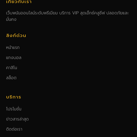
เกี่ยวกับเรา
เว็บพนันออนไลน์ระดับพรีเมียม บริการ VIP สุดเอ็กซ์คลูซีฟ ปลอดภัยและ
มั่นคง
ลิงก์ด่วน
หน้าแรก
แทงบอล
คาสิโน
สล็อต
บริการ
โปรโมชั่น
ข่าวสารล่าสุด
ติดต่อเรา