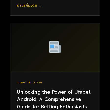
อ่านเพิ่มเติม →
June 18, 2026
Unlocking the Power of Ufabet
Android: A Comprehensive
Guide for Betting Enthusiasts