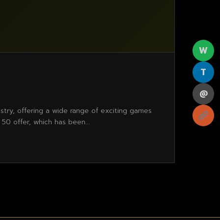
W
T
@
ustry, offering a wide range of exciting games
 50 offer, which has been...