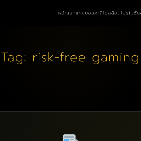
หน้าแรก
แทงบอล
คาสิโน
สล็อต
โปรโมชั่น
Tag:
risk-free gaming