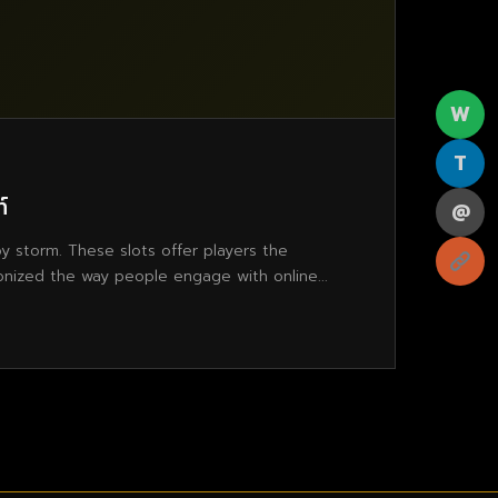
W
T
์
@
by storm. These slots offer players the
onized the way people engage with online...