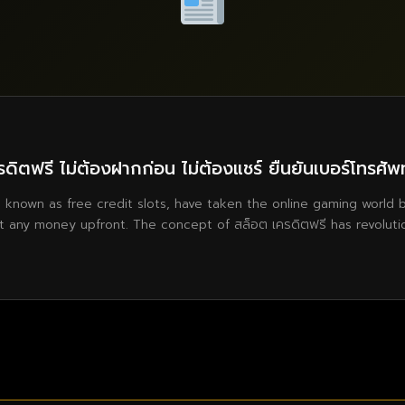
ตฟรี ไม่ต้องฝากก่อน ไม่ต้องแชร์ ยืนยันเบอร์โทรศัพท
o known as free credit slots, have taken the online gaming world 
t any money upfront. The concept of สล็อต เครดิตฟรี has revoluti