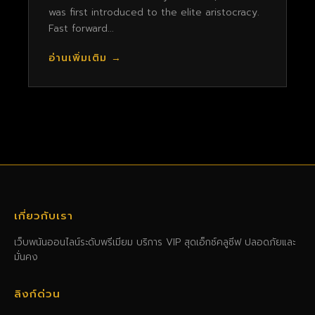
was first introduced to the elite aristocracy.
Fast forward...
อ่านเพิ่มเติม →
เกี่ยวกับเรา
เว็บพนันออนไลน์ระดับพรีเมียม บริการ VIP สุดเอ็กซ์คลูซีฟ ปลอดภัยและ
มั่นคง
ลิงก์ด่วน