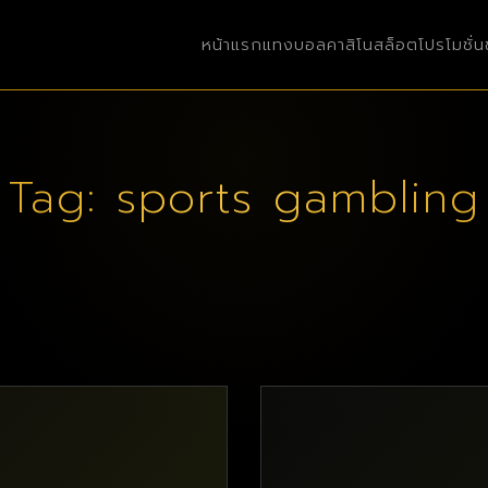
หน้าแรก
แทงบอล
คาสิโน
สล็อต
โปรโมชั่น
Tag:
sports gambling