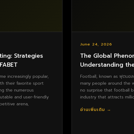
June 24, 2026
ing: Strategies
The Global Phenom
UFABET
Understanding the 
me increasingly popular,
Football, known as ฟุตบอล i
th their favorite sport
many people around the wor
ong the numerous
no surprise that football
utable and user-friendly
industry that attracts milli
petitive arena,
อ่านเพิ่มเติม →