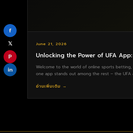
f
𝕏
June 21, 2026
Unlocking the Power of UFA App:
P
Welcome to the world of online sports betting,
in
one app stands out among the rest – the UFA ap
อ่านเพิ่มเติม →