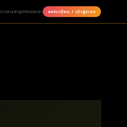
ข่าวสารล่าสุด
ติดต่อเรา
ลงทะเบียน / เข้าสู่ระบบ