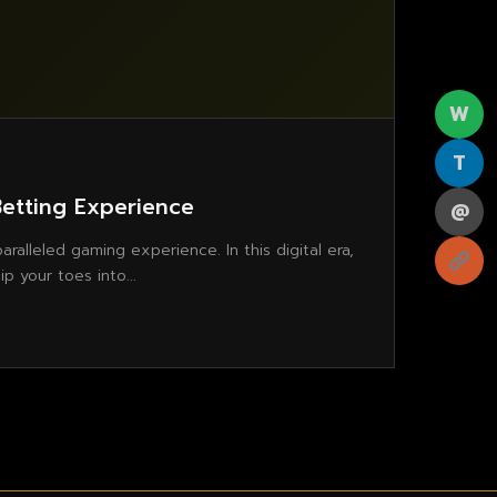
W
T
etting Experience
@
lleled gaming experience. In this digital era,
 your toes into...