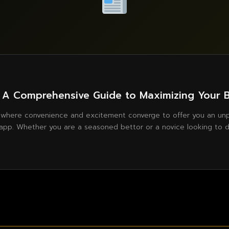
 A Comprehensive Guide to Maximizing Your B
 where convenience and excitement converge to offer you an unpara
p. Whether you are a seasoned bettor or a novice looking to dip