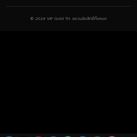
© 2024 VIP Gold TH. สงวนลิขสิทธิ์ทั้งหมด