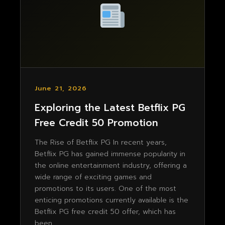
June 21, 2026
Exploring the Latest Betflix PG
Free Credit 50 Promotion
The Rise of Betflix PG In recent years,
Betflix PG has gained immense popularity in
the online entertainment industry, offering a
wide range of exciting games and
promotions to its users. One of the most
enticing promotions currently available is the
Betflix PG free credit 50 offer, which has
been...