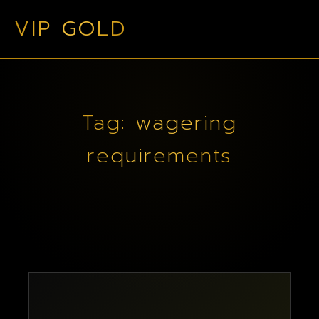
VIP GOLD
Tag:
wagering
requirements