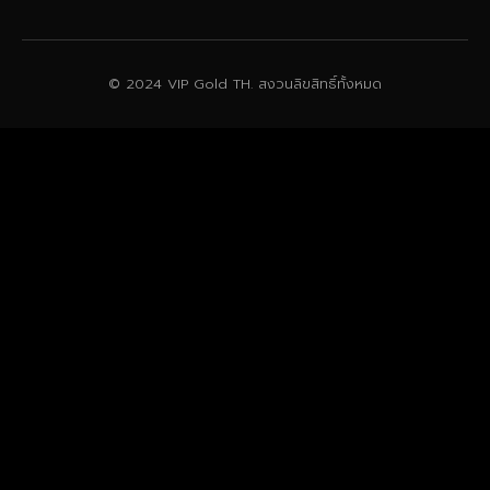
© 2024 VIP Gold TH. สงวนลิขสิทธิ์ทั้งหมด