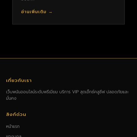
อ่านเพิ่มเติม →
เกี่ยวกับเรา
เว็บพนันออนไลน์ระดับพรีเมียม บริการ VIP สุดเอ็กซ์คลูซีฟ ปลอดภัยและ
มั่นคง
ลิงก์ด่วน
หน้าแรก
แทงบอล