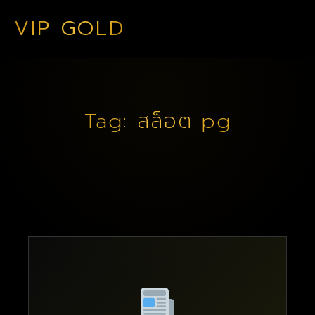
VIP GOLD
Tag:
สล็อต pg