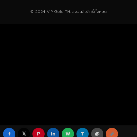
© 2024 VIP Gold TH. สงวนลิขสิทธิ์ทั้งหมด
f
𝕏
P
in
W
T
@