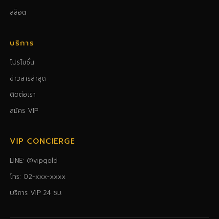
สล็อต
บริการ
โปรโมชั่น
ข่าวสารล่าสุด
ติดต่อเรา
สมัคร VIP
VIP CONCIERGE
LINE: @vipgold
โทร: 02-xxx-xxxx
บริการ VIP 24 ชม.