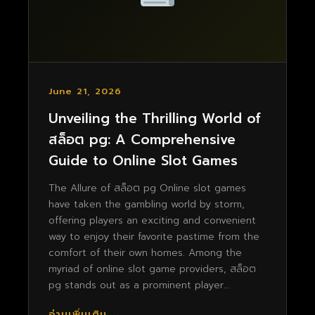
June 21, 2026
Unveiling the Thrilling World of
สล็อต pg: A Comprehensive
Guide to Online Slot Games
The Allure of สล็อต pg Online slot games
have taken the gambling world by storm,
offering players an exciting and convenient
way to enjoy their favorite pastime from the
comfort of their own homes. Among the
myriad of online slot game providers, สล็อต
pg stands out as a prominent player...
อ่านเพิ่มเติม →