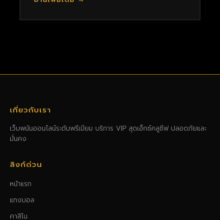
เกี่ยวกับเรา
เว็บพนันออนไลน์ระดับพรีเมียม บริการ VIP สุดเอ็กซ์คลูซีฟ ปลอดภัยและ
มั่นคง
ลิงก์ด่วน
หน้าแรก
แทงบอล
คาสิโน