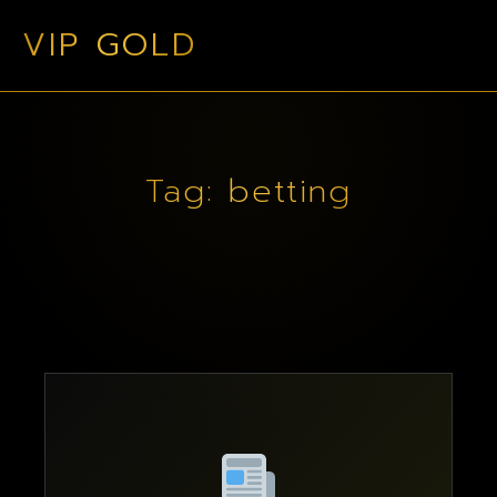
VIP GOLD
Tag:
betting