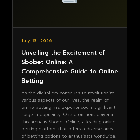
July 13, 2026
Unveiling the Excitement of
Sbobet Online: A
Comprehensive Guide to Online
Betting
As the digital era continues to revolutionize
various aspects of our lives, the realm of
online betting has experienced a significant
surge in popularity. One prominent player in
this arena is Sbobet Online, a leading online
betting platform that offers a diverse array
of betting options to enthusiasts worldwide.