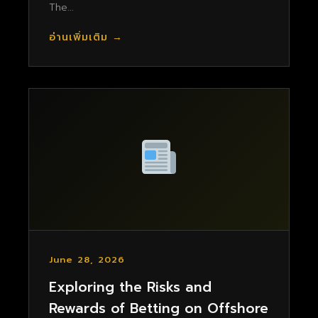
The...
อ่านเพิ่มเติม →
June 28, 2026
Exploring the Risks and
Rewards of Betting on Offshore