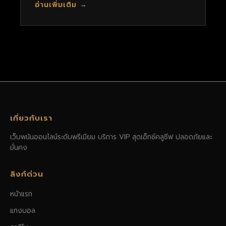
อ่านเพิ่มเติม →
เกี่ยวกับเรา
เว็บพนันออนไลน์ระดับพรีเมียม บริการ VIP สุดเอ็กซ์คลูซีฟ ปลอดภัยและ
มั่นคง
ลิงก์ด่วน
หน้าแรก
แทงบอล