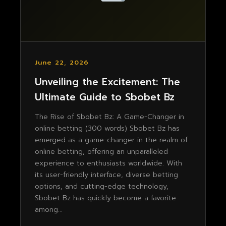
June 22, 2026
Unveiling the Excitement: The
Ultimate Guide to Sbobet Bz
The Rise of Sbobet Bz: A Game-Changer in
online betting (300 words) Sbobet Bz has
emerged as a game-changer in the realm of
online betting, offering an unparalleled
experience to enthusiasts worldwide. With
its user-friendly interface, diverse betting
options, and cutting-edge technology,
Sbobet Bz has quickly become a favorite
among...