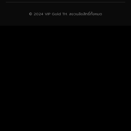
© 2024 VIP Gold TH. สงวนลิขสิทธิ์ทั้งหมด