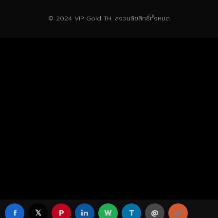
© 2024 VIP Gold TH. สงวนลิขสิทธิ์ทั้งหมด
f
𝕏
P
in
W
T
@