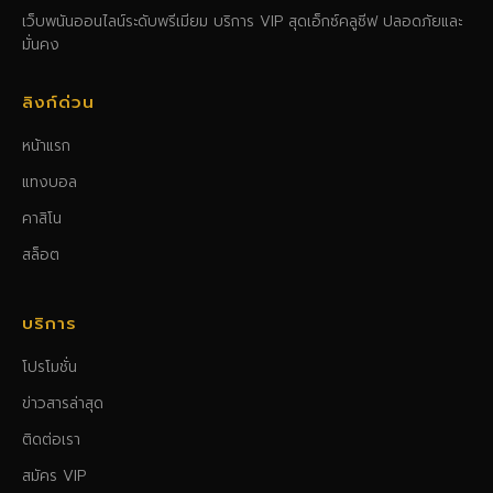
เว็บพนันออนไลน์ระดับพรีเมียม บริการ VIP สุดเอ็กซ์คลูซีฟ ปลอดภัยและ
มั่นคง
ลิงก์ด่วน
หน้าแรก
แทงบอล
คาสิโน
สล็อต
บริการ
โปรโมชั่น
ข่าวสารล่าสุด
ติดต่อเรา
สมัคร VIP