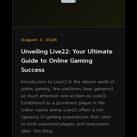
August 2, 2026
Unveiling Live22: Your Ultimate
Guide to Online Gaming
Success
Introduction to Live22 In the vibrant world of
online gaming, few platforms have garnered
as much attention and acclaim as Live22.
Established as a prominent player in the
online casino arena, Live22 offers a rich
tapestry of gaming experiences that cater
to both seasoned players and newcomers
alike. This blog...