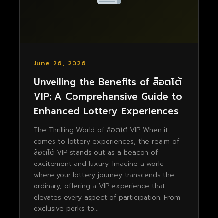
June 26, 2026
Unveiling the Benefits of ล็อตโต้
VIP: A Comprehensive Guide to
Enhanced Lottery Experiences
The Thrilling World of ล็อตโต้ VIP When it
comes to lottery experiences, the realm of
ล็อตโต้ VIP stands out as a beacon of
excitement and luxury. Imagine a world
where your lottery journey transcends the
ordinary, offering a VIP experience that
elevates every aspect of participation. From
exclusive perks to...