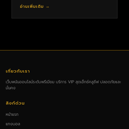
อ่านเพิ่มเติม →
เกี่ยวกับเรา
เว็บพนันออนไลน์ระดับพรีเมียม บริการ VIP สุดเอ็กซ์คลูซีฟ ปลอดภัยและ
มั่นคง
ลิงก์ด่วน
หน้าแรก
แทงบอล