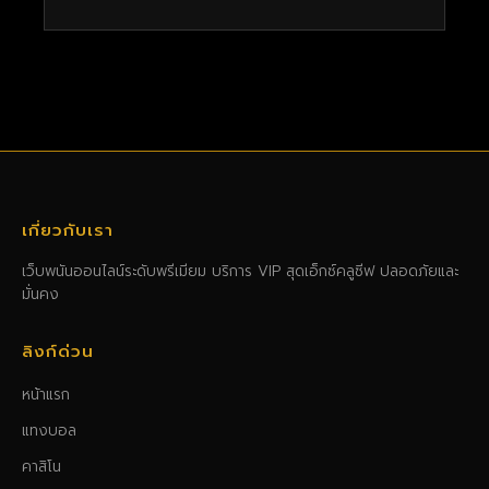
เกี่ยวกับเรา
เว็บพนันออนไลน์ระดับพรีเมียม บริการ VIP สุดเอ็กซ์คลูซีฟ ปลอดภัยและ
มั่นคง
ลิงก์ด่วน
หน้าแรก
แทงบอล
คาสิโน