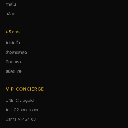
คาสิโน
สล็อต
บริการ
โปรโมชั่น
ข่าวสารล่าสุด
ติดต่อเรา
สมัคร VIP
VIP CONCIERGE
LINE: @vipgold
โทร: 02-xxx-xxxx
บริการ VIP 24 ชม.