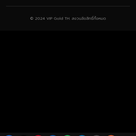
© 2024 VIP Gold TH. สงวนลิขสิทธิ์ทั้งหมด