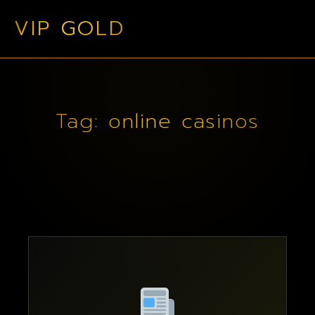
VIP GOLD
Tag:
online casinos