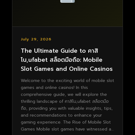
July 29, 2026
The Ultimate Guide to คาสิ
โน,ufabet สล็อตมือถือ: Mobile
Slot Games and Online Casinos
Welcome to the exciting world of mobile slot
games and online casinos! In this
comprehensive guide, we will explore the
thrilling landscape of คาสิโน,ufabet สล็อตมือ
ถือ, providing you with valuable insights, tips,
and recommendations to enhance your
gaming experience. The Rise of Mobile Slot
Games Mobile slot games have witnessed a...