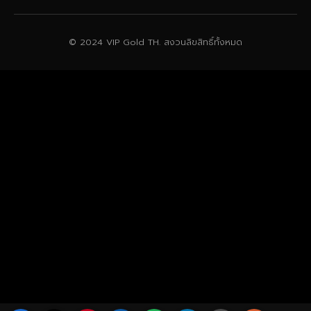
© 2024 VIP Gold TH. สงวนลิขสิทธิ์ทั้งหมด