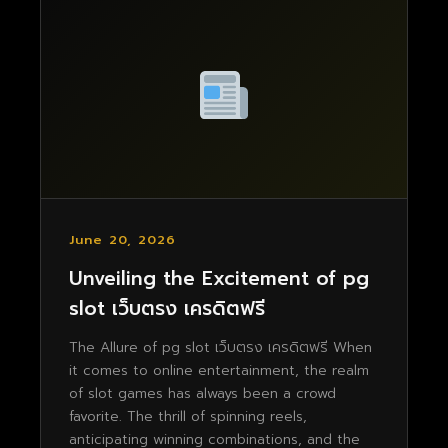
June 20, 2026
Unveiling the Excitement of pg
slot เว็บตรง เครดิตฟรี
The Allure of pg slot เว็บตรง เครดิตฟรี When
it comes to online entertainment, the realm
of slot games has always been a crowd
favorite. The thrill of spinning reels,
anticipating winning combinations, and the