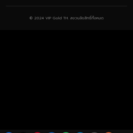
© 2024 VIP Gold TH. สงวนลิขสิทธิ์ทั้งหมด