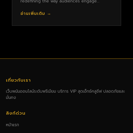
redefining the way audiences engage...
อ่านเพิ่มเติม →
เกี่ยวกับเรา
เว็บพนันออนไลน์ระดับพรีเมียม บริการ VIP สุดเอ็กซ์คลูซีฟ ปลอดภัยและ
มั่นคง
ลิงก์ด่วน
หน้าแรก